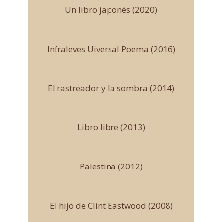
Un libro japonés (2020)
Infraleves Uiversal Poema (2016)
El rastreador y la sombra (2014)
Libro libre (2013)
Palestina (2012)
El hijo de Clint Eastwood (2008)