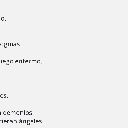
dogmas.

uego enfermo,

n demonios,

ieran ángeles.
