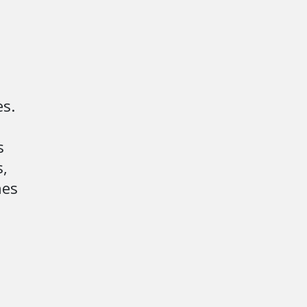
s.



 

es
