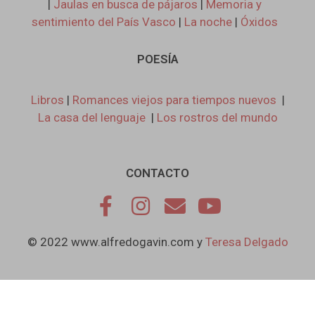
|
Jaulas en busca de pájaros
|
Memoria y
sentimiento del País Vasco
|
La noche
|
Óxidos
POESÍA
Libros
|
Romances viejos para tiempos nuevos
|
La casa del lenguaje
|
Los rostros del mundo
CONTACTO
© 2022 www.alfredogavin.com y
Teresa Delgado