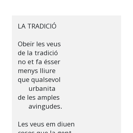
LA TRADICIÓ

Obeïr les veus 

de la tradició

no et fa ésser 

menys lliure

que qualsevol

      urbanita

de les amples 

      avingudes.

Les veus em diuen

coses que la gent
