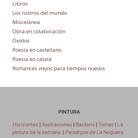
Libros
Los rostros del mundo
Miscelánea
Obra en colaboración
Óxidos
Poesía en castellano
Poesia en català
Romances viejos para tiempos nuevos
PINTURA
Horizontes
|
Ilustraciones
|
Bacteris
|
Torres
|
La
pintura de la semana
|
Paisatges de La Noguera