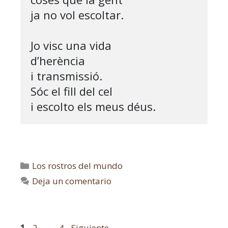
ja no vol escoltar.

Jo visc una vida

d’herència

i transmissió.

Sóc el fill del cel

i escolto els meus déus.
Los rostros del mundo
Deja un comentario
1
2
…
4
Siguiente
→