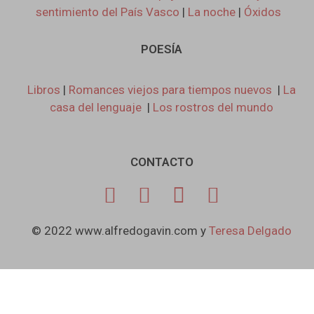
sentimiento del País Vasco
|
La noche
|
Óxidos
POESÍA
Libros
|
Romances viejos para tiempos nuevos
|
La
casa del lenguaje
|
Los rostros del mundo
CONTACTO
© 2022 www.alfredogavin.com y
Teresa Delgado