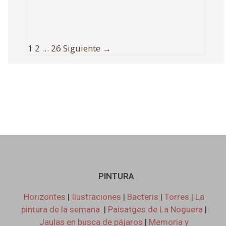
1
2
…
26
Siguiente →
PINTURA
Horizontes
|
Ilustraciones
|
Bacteris
|
Torres
|
La
pintura de la semana
|
Paisatges de La Noguera
|
Jaulas en busca de pájaros
|
Memoria y