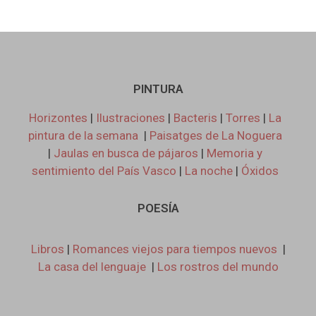
PINTURA
Horizontes
|
Ilustraciones
|
Bacteris
|
Torres
|
La
pintura de la semana
|
Paisatges de La Noguera
|
Jaulas en busca de pájaros
|
Memoria y
sentimiento del País Vasco
|
La noche
|
Óxidos
POESÍA
Libros
|
Romances viejos para tiempos nuevos
|
La casa del lenguaje
|
Los rostros del mundo