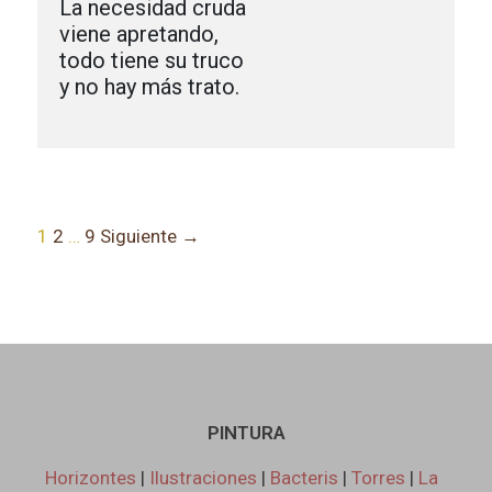
La necesidad cruda

viene apretando,

todo tiene su truco

y no hay más trato.

1
2
…
9
Siguiente →
PINTURA
Horizontes
|
Ilustraciones
|
Bacteris
|
Torres
|
La