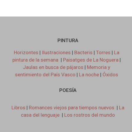
PINTURA
Horizontes
|
Ilustraciones
|
Bacteris
|
Torres
|
La
pintura de la semana
|
Paisatges de La Noguera
|
Jaulas en busca de pájaros
|
Memoria y
sentimiento del País Vasco
|
La noche
|
Óxidos
POESÍA
Libros
|
Romances viejos para tiempos nuevos
|
La
casa del lenguaje
|
Los rostros del mundo