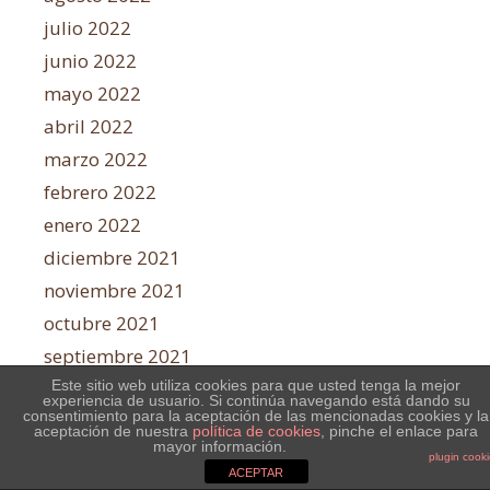
julio 2022
junio 2022
mayo 2022
abril 2022
marzo 2022
febrero 2022
enero 2022
diciembre 2021
noviembre 2021
octubre 2021
septiembre 2021
agosto 2021
Este sitio web utiliza cookies para que usted tenga la mejor
experiencia de usuario. Si continúa navegando está dando su
consentimiento para la aceptación de las mencionadas cookies y la
julio 2021
aceptación de nuestra
política de cookies
, pinche el enlace para
mayor información.
junio 2021
plugin cook
ACEPTAR
mayo 2021