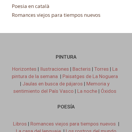
Poesia en català
Romances viejos para tiempos nuevos
PINTURA
Horizontes
|
Ilustraciones
|
Bacteris
|
Torres
|
La
pintura de la semana
|
Paisatges de La Noguera
|
Jaulas en busca de pájaros
|
Memoria y
sentimiento del País Vasco
|
La noche
|
Óxidos
POESÍA
Libros
|
Romances viejos para tiempos nuevos
|
La casa del lenguaje
|
Los rostros del mundo