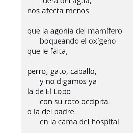
      fuera del agua,

nos afecta menos

que la agonía del mamífero

      boqueando el oxígeno

que le falta,

perro, gato, caballo,

      y no digamos ya

la de El Lobo

      con su roto occipital

o la del padre

      en la cama del hospital
