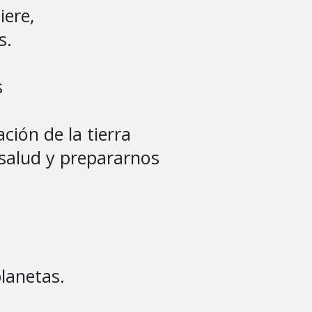
ere,

.



ación de la tierra

salud y prepararnos

lanetas.
