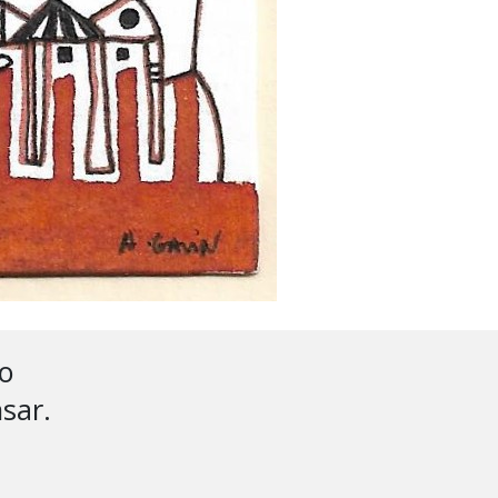
o

ar.
