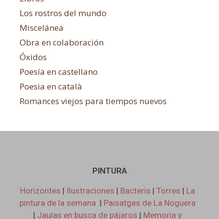
Los rostros del mundo
Miscelánea
Obra en colaboración
Óxidos
Poesía en castellano
Poesia en català
Romances viejos para tiempos nuevos
PINTURA
Horizontes
|
Ilustraciones
|
Bacteris
|
Torres
|
La
pintura de la semana
|
Paisatges de La Noguera
|
Jaulas en busca de pájaros
|
Memoria y