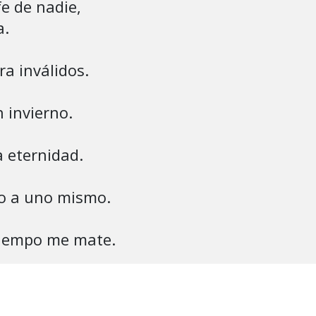
e de nadie,

.

a inválidos.

 invierno.

 eternidad.

o a uno mismo.
