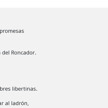
 promesas

 del Roncador.

bres libertinas.

 al ladrón, 
