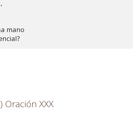


na mano

mencial?
) Oración XXX