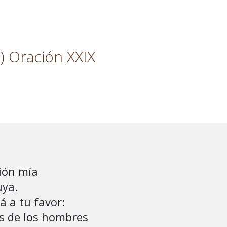
) Oración XXIX
ión mía

ya.

 a tu favor:

s de los hombres
