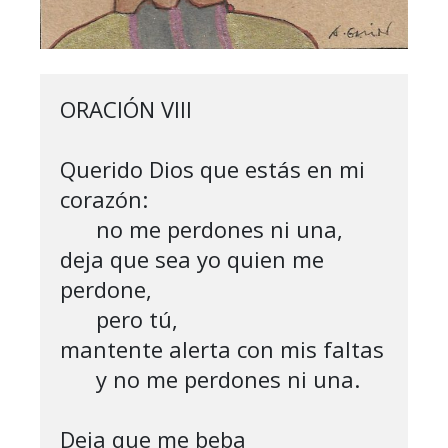
ORACIÓN VIII

Querido Dios que estás en mi 
corazón:

      no me perdones ni una,

deja que sea yo quien me 
perdone,

      pero tú, 

mantente alerta con mis faltas 

      y no me perdones ni una.

Deja que me beba 
