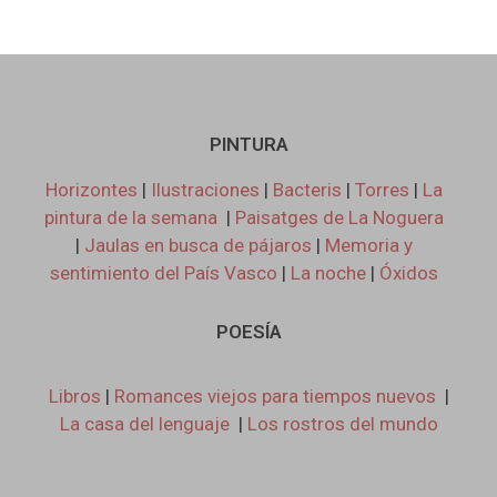
PINTURA
Horizontes
|
Ilustraciones
|
Bacteris
|
Torres
|
La
pintura de la semana
|
Paisatges de La Noguera
|
Jaulas en busca de pájaros
|
Memoria y
sentimiento del País Vasco
|
La noche
|
Óxidos
POESÍA
Libros
|
Romances viejos para tiempos nuevos
|
La casa del lenguaje
|
Los rostros del mundo