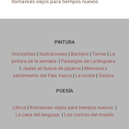
Romances viejos para tiempos nuevos
PINTURA
Horizontes
|
Ilustraciones
|
Bacteris
|
Torres
|
La
pintura de la semana
|
Paisatges de La Noguera
|
Jaulas en busca de pájaros
|
Memoria y
sentimiento del País Vasco
|
La noche
|
Óxidos
POESÍA
Libros
|
Romances viejos para tiempos nuevos
|
La casa del lenguaje
|
Los rostros del mundo