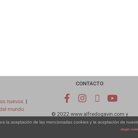
CONTACTO
pos nuevos
|
 del mundo
© 2022 www.alfredogavin.com y
Teresa Delgado
ara la aceptación de las mencionadas cookies y la aceptación de nuest
plugin cook