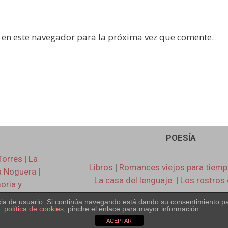
 en este navegador para la próxima vez que comente.
POESÍA
Torres
|
La
Libros
|
Romances viejos para tiem
a Noguera
|
La casa del lenguaje
|
Los rostros
ria y
e
|
Óxidos
encia de usuario. Si continúa navegando está dando su consentimiento p
política de cookies
, pinche el enlace para mayor información.
ACEPTAR