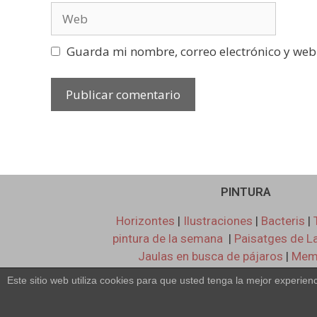
Guarda mi nombre, correo electrónico y web
PINTURA
Horizontes
|
Ilustraciones
|
Bacteris
|
pintura de la semana
|
Paisatges de L
Jaulas en busca de pájaros
|
Memo
sentimiento del País Vasco
|
La noch
Este sitio web utiliza cookies para que usted tenga la mejor experi